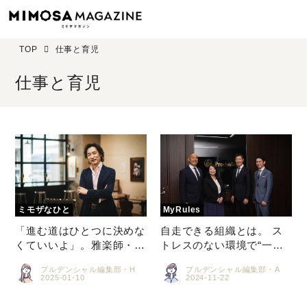
TOP
仕事と育児
仕事と育児
「進む道はひとつに決めな
自走できる組織とは。 ス
くていいよ」。雅楽師・東
トレスのない環境で“一体
儀秀樹さんに聞く”寄り
感”を醸成することが、一
プルデンシャル編集部・H
プルデンシャル編集部・A
道”のススメ
人ひとりの「成長エンジ
ミモザマガジンとは
ン」を加速させる プルデ
ンシャル生命 青山第一支
My Rules