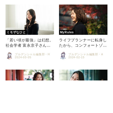
「若い頃が最強」は幻想。
ライフプランナーに転身し
社会学者 富永京子さんに
たから、コンフォートゾー
学ぶ「社会の気長さ」
ンを抜け出せた。「世界は
プルデンシャル編集部・H
プルデンシャル編集部・A
私次第で変えられる」プル
デンシャル生命 柳澤 彰子
＜後編＞
ライフプランナーに転身し
「カテゴライズせずに人と
たから、コンフォートゾー
向き合いたい」 母親にな