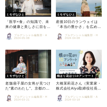
「医学×食」の知識で、未
産後10日のランウェイは
来の健康と美しさに目を向
「本当の豊かさ」を広める
けてみませんか？ 料理
ため。“ラトビアで一番有
プルデンシャル編集部・A
プルデンシャル編集部・H
家・坂部幸さん
名な日本人” 内堀 宜江さん
老舗扇子屋の女将が見つけ
大橋茉莉花さん（実業家・
た“素のわたし”。京都の伝
株式会社Alyo取締役社長）
統をつなぐ大西里枝さんの
の「根ほり花ほり10アンケ
プルデンシャル編集部・H
プルデンシャル編集部・A
完璧を求めない姿
ート」