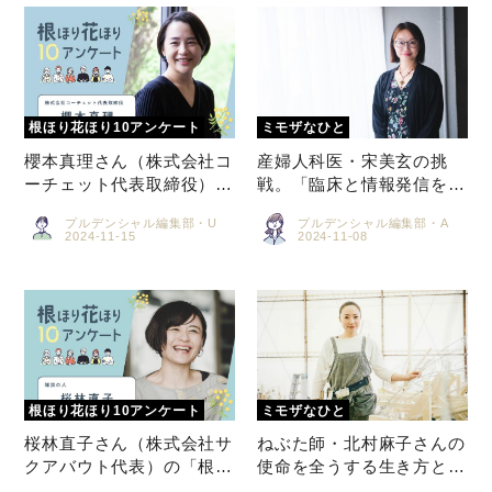
社 ＜後編＞
ミモザなひと
ミモザレポート
ミモマガエッセイ
櫻本真理さん（株式会社コ
産婦人科医・宋美玄の挑
根ほり花ほり10アンケート
ーチェット代表取締役）の
戦。「臨床と情報発信を続
「根ほり花ほり10アンケー
けてきた14年で、社会はど
運営会社
プルデンシャル編集部・U
プルデンシャル編集部・A
ト」
う変わった？」
利用規約
プライバシーポリシー
桜林直子さん（株式会社サ
ねぶた師・北村麻子さんの
クアバウト代表）の「根ほ
使命を全うする生き方と
り花ほり10アンケート」
は。 「父の背中を通して