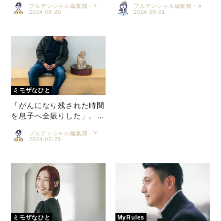
プルデンシャル編集部・Y
プルデンシャル編集部・A
学び、青森の伝統を受け継
いでゆきたい」
「がんになり残された時間
を息子へ全振りした」。
自分で生きる道を選ぶ写真
プルデンシャル編集部・Y
家・幡野広志さんの、幸せ
の考え方