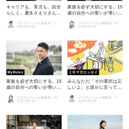
キャリアも、育児も、自分
家族を必ず大切にする。15
らしく。夏生さえりさんの
歳の自分への誓いが導いた
「何ひとつあきらめない方
仕事 ―ライフプランナ
プルデンシャル編集部・Y
プルデンシャル編集部・H
法」の探し方
ー 髙垣 卓也 ＜後編＞
家族を必ず大切にする。15
みんなただ「その選択は正
歳の自分への誓いが導いた
しいよ」と誰かに言ってほ
仕事 ―ライフプランナ
しい 古性のち＜第一回＞
プルデンシャル編集部・H
プルデンシャル編集部・Y
ー 髙垣 卓也 ＜前編＞