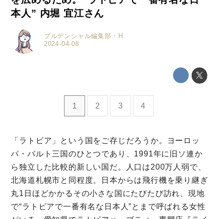
本人” 内堀 宜江さん
プルデンシャル編集部・H
2024-04-08
1
2
3
4
ミモザマガジンとは
「ラトビア」という国をご存じだろうか。ヨーロッ
My Rules
パ・バルト三国のひとつであり、1991年に旧ソ連か
ら独立した比較的新しい国だ。人口は200万人弱で、
ミモザなひと
北海道札幌市と同程度。日本からは飛行機を乗り継ぎ
ミモザレポート
丸1日ほどかかるその小さな国にたびたび訪れ、現地
で“ラトビアで一番有名な日本人”とまで呼ばれる女性
ミモマガエッセイ