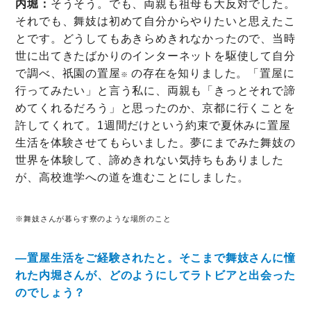
内堀：
そうそう。でも、両親も祖母も大反対でした。
それでも、舞妓は初めて自分からやりたいと思えたこ
とです。どうしてもあきらめきれなかったので、当時
世に出てきたばかりのインターネットを駆使して自分
で調べ、祇園の置屋
の存在を知りました。「置屋に
※
行ってみたい」と言う私に、両親も「きっとそれで諦
めてくれるだろう」と思ったのか、京都に行くことを
許してくれて。1週間だけという約束で夏休みに置屋
生活を体験させてもらいました。夢にまでみた舞妓の
世界を体験して、諦めきれない気持ちもありました
が、高校進学への道を進むことにしました。
※舞妓さんが暮らす寮のような場所のこと
―置屋生活をご経験されたと。そこまで舞妓さんに憧
れた内堀さんが、どのようにしてラトビアと出会った
のでしょう？