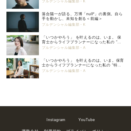
プルデンシャル編集部・K
落合陽一が語る、万博「null²」の裏側。自ら
手を動かし、未知を創る＜前編＞
プルデンシャル編集部・K
「いつかやろう」 を叶えるのは、いま。 保
育士からライフプランナーになった私の “特
別養子縁組” という選択。 プルデンシャル
プルデンシャル編集部・A
生命 小峯 亜希子 ＜後編＞
「いつかやろう」 を叶えるのは、いま。保育
士からライフプランナーになった私の “特別
養子縁組” という選択。 プルデンシャル生
プルデンシャル編集部・A
命 小峯 亜希子 ＜前編＞
Instagram
YouTube