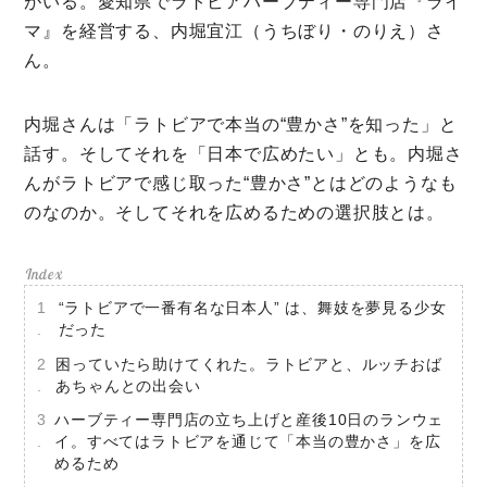
がいる。愛知県でラトビアハーブティー専門店『ライ
根ほり花ほり10アンケート
マ』を経営する、内堀宜江（うちぼり・のりえ）さ
運営会社
ん。
利用規約
内堀さんは「ラトビアで本当の“豊かさ”を知った」と
プライバシーポリシー
話す。そしてそれを「日本で広めたい」とも。内堀さ
んがラトビアで感じ取った“豊かさ”とはどのようなも
のなのか。そしてそれを広めるための選択肢とは。
“ラトビアで一番有名な日本人” は、舞妓を夢見る少女
だった
困っていたら助けてくれた。ラトビアと、ルッチおば
あちゃんとの出会い
ハーブティー専門店の立ち上げと産後10日のランウェ
イ。すべてはラトビアを通じて「本当の豊かさ」を広
めるため