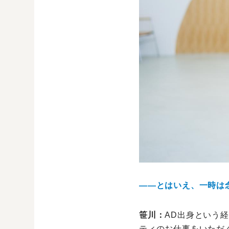
――とはいえ、一時は
笹川：
AD出身という
ティのお仕事をいただ