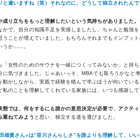
ジと違いますね（笑）それなのに、どうして独立されたんで
や成り立ちをもっと理解したいという気持ちがありました。
なかで、自分の知識不足を実感しましたし、ちゃんと勉強を
思うことが増えていました。もちろんそれまでもインプット
いうか……。
ら「女性のためのサウナを一緒につくってみないか」と持ち
分に気づきました。じゃあいっそ、MBAでも取ろうかなと
を動かしながら、実践で経験を積んで学ぶほうが向いている
ど私のことを理解してくれている家族には、いつも感謝して
状態では、何をするにも誰かの意思決定が必要で、アクティ
み重ねてみよう
と思い、独立する道を選びました。
太田雄貴さん
は“笹川さんらしさ”を誰よりも理解して、い
※