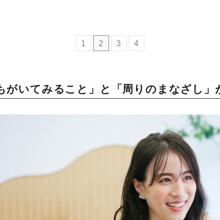
ミモマガエッセイ
1
2
3
4
根ほり花ほり10アンケート
運営会社
もがいてみること」と「周りのまなざし」
利用規約
プライバシーポリシー