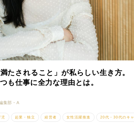
、満たされること」が私らしい生き方。
いつも仕事に全力な理由とは。
ミモザマガジンとは
My Rules
編集部・A
ミモザなひと
育児
起業・独立
経営者
女性活躍推進
20代・30代のキ
ミモザレポート