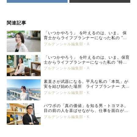
関連記事
「いつかやろう」 を叶えるのは、いま。 保
育士からライフプランナーになった私の “特
別養子縁組” という選択。 プルデンシャル
プルデンシャル編集部・A
生命 小峯 亜希子 ＜後編＞
「いつかやろう」 を叶えるのは、いま。保育
士からライフプランナーになった私の “特別
養子縁組” という選択。 プルデンシャル生
プルデンシャル編集部・A
命 小峯 亜希子 ＜前編＞
素直さが武器になる。平凡な私の「本気」が
実を結び始めた場所 ライフプランナー 大塚
美那
プルデンシャル編集部・K
パワポの「真の価値」を知る男・トヨマネ。
目の前の人を喜ばせながら、仕事を面白がっ
ていく
プルデンシャル編集部・K