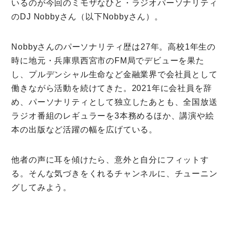
いるのが今回のミモザなひと・ラジオパーソナリティ
My Rules
のDJ Nobbyさん（以下Nobbyさん）。
ミモザなひと
ミモザレポート
Nobbyさんのパーソナリティ歴は27年。高校1年生の
時に地元・兵庫県西宮市のFM局でデビューを果た
ミモマガエッセイ
し、プルデンシャル生命など金融業界で会社員として
根ほり花ほり10アンケート
働きながら活動を続けてきた。2021年に会社員を辞
め、パーソナリティとして独立したあとも、全国放送
運営会社
ラジオ番組のレギュラーを3本務めるほか、講演や絵
利用規約
本の出版など活躍の幅を広げている。
プライバシーポリシー
他者の声に耳を傾けたら、意外と自分にフィットす
る。そんな気づきをくれるチャンネルに、チューニン
グしてみよう。