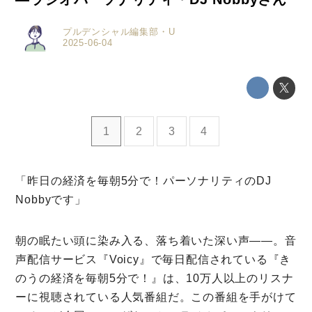
プルデンシャル編集部・U
2025-06-04
1
2
3
4
「昨日の経済を毎朝5分で！パーソナリティのDJ
Nobbyです」
朝の眠たい頭に染み入る、落ち着いた深い声――。音
声配信サービス『Voicy』で毎日配信されている『き
のうの経済を毎朝5分で！』は、10万人以上のリスナ
ミモザマガジンとは
ーに視聴されている人気番組だ。この番組を手がけて