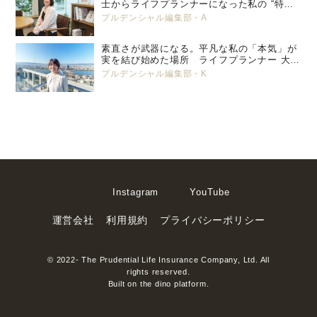
士からライフプランナーになった私の “特別
養子縁組” という選択。 プルデンシャル生
プルデンシャル編集部・A
命 小峯 亜希子 ＜前編＞
素直さが武器になる。平凡な私の「本気」が
実を結び始めた場所 ライフプランナー 大塚
美那
プルデンシャル編集部・K
Instagram
YouTube
運営会社
利用規約
プライバシーポリシー
© 2022- The Prudential Life Insurance Company, Ltd. All
rights reserved.
Built on
the dino platform
.