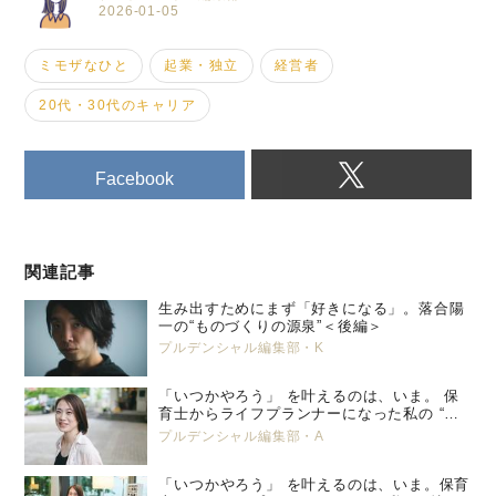
2026-01-05
ミモザなひと
起業・独立
経営者
20代・30代のキャリア
Facebook
関連記事
生み出すためにまず「好きになる」。落合陽
一の“ものづくりの源泉”＜後編＞
プルデンシャル編集部・K
「いつかやろう」 を叶えるのは、いま。 保
育士からライフプランナーになった私の “特
別養子縁組” という選択。 プルデンシャル
プルデンシャル編集部・A
生命 小峯 亜希子 ＜後編＞
「いつかやろう」 を叶えるのは、いま。保育