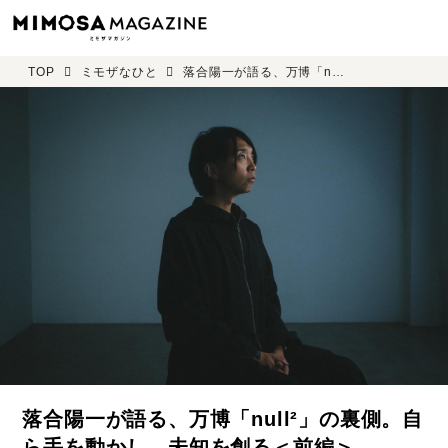
TOP
ミモザなひと
落合陽一が語る、万博「null²」の裏側。自ら手を動かし、未知を創る＜前編＞
落合陽一が語る、万博「null²」の裏側。自
ら手を動かし、未知を創る＜前編＞