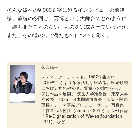
ミモザなひと
そんな彼への9,000文字に迫るインタビューの前後
ミモザレポート
編。前編の今回は、万博という大舞台でどのように
「誰も見たことのない」ものを完成させていったか。
ミモマガエッセイ
また、その道のりで得たものについて聞く。
根ほり花ほり10アンケート
運営会社
利用規約
落合陽一
プライバシーポリシー
メディアアーティスト。1987年生まれ、
2010年ごろより作家活動を始める。境界領域
における物化や変換、質量への憧憬をモチー
フに作品を展開。 筑波大学准教授、東京大学
准教授、2025年日本国際博覧会（大阪・関西
万博）テーマ事業プロデューサー。 写真集
「質量への憧憬（amana・2019）」NFT作品
「Re-Digitalization of Waves(foundation・
2021)」など。