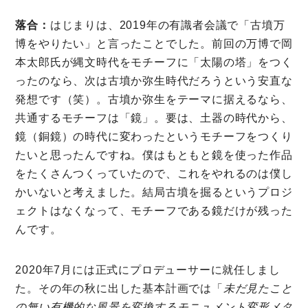
落合：
はじまりは、2019年の有識者会議で「古墳万
博をやりたい」と言ったことでした。前回の万博で岡
本太郎氏が縄文時代をモチーフに「太陽の塔」をつく
ったのなら、次は古墳か弥生時代だろうという安直な
発想です（笑）。古墳か弥生をテーマに据えるなら、
共通するモチーフは「鏡」。要は、土器の時代から、
鏡（銅鏡）の時代に変わったというモチーフをつくり
たいと思ったんですね。僕はもともと鏡を使った作品
をたくさんつくっていたので、これをやれるのは僕し
かいないと考えました。結局古墳を掘るというプロジ
ェクトはなくなって、モチーフである鏡だけが残った
んです。
2020年7月には正式にプロデューサーに就任しまし
た。その年の秋に出した基本計画では「
未だ見たこと
の無い有機的な風景を変換するモニュメント変形メタ