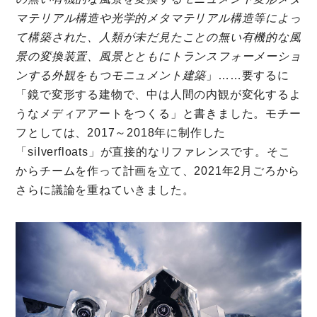
マテリアル構造や光学的メタマテリアル構造等によっ
て構築された、人類が未だ見たことの無い有機的な風
景の変換装置、風景とともにトランスフォーメーショ
ンする外観をもつモニュメント建築
」……要するに
「鏡で変形する建物で、中は人間の内観が変化するよ
うなメディアアートをつくる」と書きました。モチー
フとしては、2017～2018年に制作した
「silverfloats」が直接的なリファレンスです。そこ
からチームを作って計画を立て、2021年2月ごろから
さらに議論を重ねていきました。