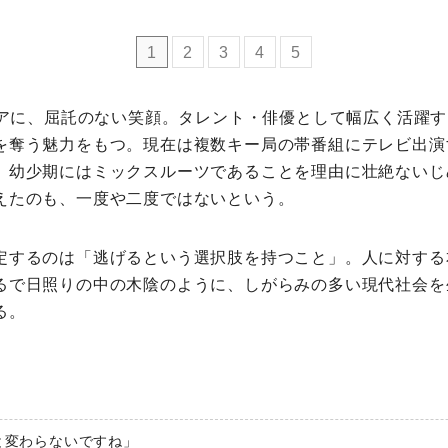
ミモマガエッセイ
1
2
3
4
5
根ほり花ほり10アンケート
ヘアに、屈託のない笑顔。タレント・俳優として幅広く活躍す
を奪う魅力をもつ。現在は複数キー局の帯番組にテレビ出演
運営会社
、幼少期にはミックスルーツであることを理由に壮絶ないじ
えたのも、一度や二度ではないという。
利用規約
定するのは「逃げるという選択肢を持つこと」。人に対する
プライバシーポリシー
るで日照りの中の木陰のように、しがらみの多い現代社会を
る。
と変わらないですね」