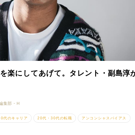
を楽にしてあげて。タレント・副島淳が
ミモザマガジンとは
My Rules
編集部・H
ミモザなひと
30代のキャリア
20代・30代の転職
アンコンシャスバイアス
ミモザレポート