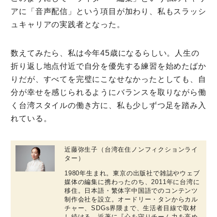
アに「音声配信」という項目が加わり、私もスラッシ
ュキャリアの実践者となった。
数えてみたら、私は今年45歳になるらしい。人生の
折り返し地点付近で自分を優先する練習を始めたばか
りだが、すべてを完璧にこなせなかったとしても、自
分が幸せを感じられるようにバランスを取りながら働
く台湾スタイルの働き方に、私も少しずつ足を踏み入
れている。
近藤弥生子（台湾在住ノンフィクションライ
ター）
1980年生まれ。東京の出版社で雑誌やウェブ
媒体の編集に携わったのち、2011年に台湾に
移住。日本語・繁体字中国語でのコンテンツ
制作会社を設立。オードリー・タンからカル
チャー、SDGs界隈まで、生活者目線で取材
し続ける。近著に『心を守りチーム力を高め