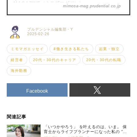
MAGAZINE（ミモザマガジン）
mimosa-mag.prudential.co.jp
プルデンシャル編集部・Y
2025-02-26
ミモマガエッセイ
#働き生きる私たち
起業・独立
経営者
20代・30代のキャリア
20代・30代の転職
海外勤務
Facebook
関連記事
「いつかやろう」 を叶えるのは、いま。 保
育士からライフプランナーになった私の “特
別養子縁組” という選択。 プルデンシャル