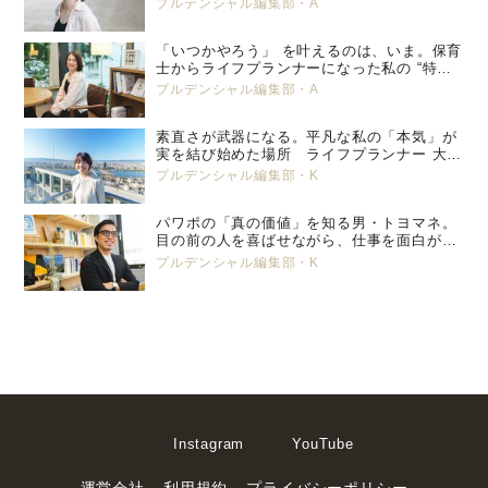
プルデンシャル編集部・A
生命 小峯 亜希子 ＜後編＞
「いつかやろう」 を叶えるのは、いま。保育
士からライフプランナーになった私の “特別
養子縁組” という選択。 プルデンシャル生
プルデンシャル編集部・A
命 小峯 亜希子 ＜前編＞
素直さが武器になる。平凡な私の「本気」が
実を結び始めた場所 ライフプランナー 大塚
美那
プルデンシャル編集部・K
パワポの「真の価値」を知る男・トヨマネ。
目の前の人を喜ばせながら、仕事を面白がっ
ていく
プルデンシャル編集部・K
Instagram
YouTube