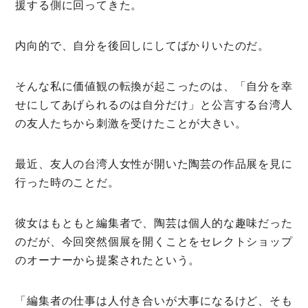
援する側に回ってきた。
ミモザマガジンとは
My Rules
内向的で、自分を後回しにしてばかりいたのだ。
ミモザなひと
そんな私に価値観の転換が起こったのは、「自分を幸
ミモザレポート
せにしてあげられるのは自分だけ」と公言する台湾人
ミモマガエッセイ
の友人たちから刺激を受けたことが大きい。
根ほり花ほり10アンケート
最近、友人の台湾人女性が開いた陶芸の作品展を見に
運営会社
行った時のことだ。
利用規約
彼女はもともと編集者で、陶芸は個人的な趣味だった
プライバシーポリシー
のだが、今回突然個展を開くことをセレクトショップ
のオーナーから提案されたという。
「編集者の仕事は人付き合いが大事になるけど、そも