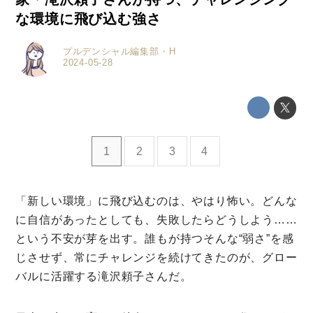
な環境に飛び込む強さ
プルデンシャル編集部・H
2024-05-28
1
2
3
4
「新しい環境」に飛び込むのは、やはり怖い。どんな
ミモザマガジンとは
に自信があったとしても、失敗したらどうしよう……
My Rules
という不安が芽を出す。誰もが持つそんな“弱さ”を感
じさせず、常にチャレンジを続けてきたのが、グロー
ミモザなひと
バルに活躍する滝沢頼子さんだ。
ミモザレポート