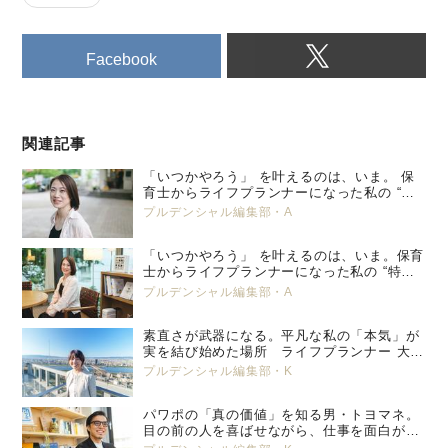
Facebook
関連記事
「いつかやろう」 を叶えるのは、いま。 保
育士からライフプランナーになった私の “特
別養子縁組” という選択。 プルデンシャル
プルデンシャル編集部・A
生命 小峯 亜希子 ＜後編＞
「いつかやろう」 を叶えるのは、いま。保育
士からライフプランナーになった私の “特別
養子縁組” という選択。 プルデンシャル生
プルデンシャル編集部・A
命 小峯 亜希子 ＜前編＞
素直さが武器になる。平凡な私の「本気」が
実を結び始めた場所 ライフプランナー 大塚
美那
プルデンシャル編集部・K
パワポの「真の価値」を知る男・トヨマネ。
目の前の人を喜ばせながら、仕事を面白がっ
ていく