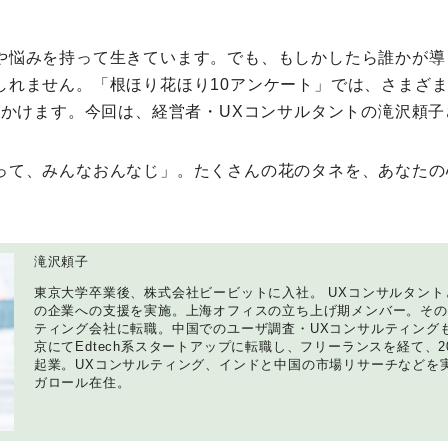
ミモマガエッセイ
や悩みを持って⽣きています。でも、もしかしたら誰かが導
しれません。「根ほり花ほり10アンケート」では、さまざま
根ほり花ほり10アンケート
投げかけます。今回は、経営者・UXコンサルタントの滝沢頼
運営会社
って、みんなおんなじ」。たくさんの花のタネを、あなたの
利用規約
滝沢頼子
プライバシーポリシー
東京大学卒業後、株式会社ビービットに入社。 UXコンサルタン
の企業への⽀援を実施。上海オフィスの立ち上げ期メンバー。その
ティング会社に転職。中国でのユーザ調査・UXコンサルティング
京にてEdtech系スタートアップに転職し、フリーランスを経て、201
起業。UXコンサルティング、インドと中国の市場リサーチなどを
ガロール在住。