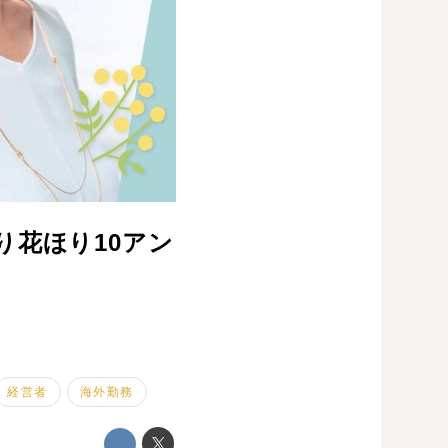
り花ほり10アン
経営者
海外勤務