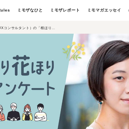
ules
ミモザなひと
ミモザレポート
ミモマガエッセイ
滝沢頼子さん（経営者・UXコンサルタント）の「根ほり花ほり10アンケート」