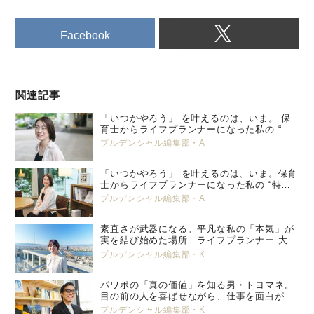
Facebook
関連記事
「いつかやろう」 を叶えるのは、いま。 保
育士からライフプランナーになった私の “特
別養子縁組” という選択。 プルデンシャル
プルデンシャル編集部・A
生命 小峯 亜希子 ＜後編＞
「いつかやろう」 を叶えるのは、いま。保育
士からライフプランナーになった私の “特別
養子縁組” という選択。 プルデンシャル生
プルデンシャル編集部・A
命 小峯 亜希子 ＜前編＞
素直さが武器になる。平凡な私の「本気」が
実を結び始めた場所 ライフプランナー 大塚
美那
プルデンシャル編集部・K
パワポの「真の価値」を知る男・トヨマネ。
目の前の人を喜ばせながら、仕事を面白がっ
ていく
プルデンシャル編集部・K