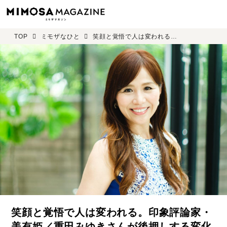
TOP
ミモザなひと
笑顔と覚悟で人は変われる。印象評論家・美有姫／重田みゆきさんが後押しする変化のスイッチ
笑顔と覚悟で人は変われる。印象評論家・
美有姫／重田みゆきさんが後押しする変化