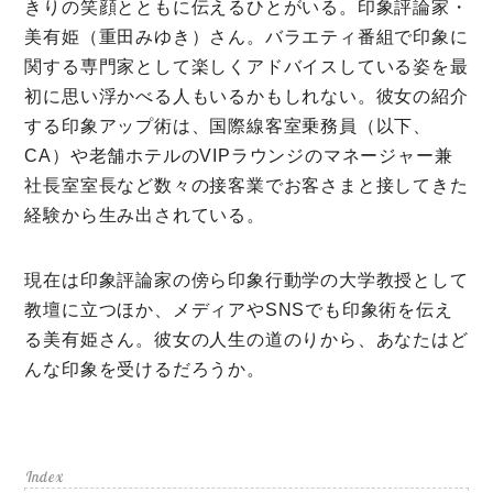
きりの笑顔とともに伝えるひとがいる。印象評論家・
ミモザレポート
美有姫（重田みゆき）さん。バラエティ番組で印象に
関する専門家として楽しくアドバイスしている姿を最
ミモマガエッセイ
初に思い浮かべる人もいるかもしれない。彼女の紹介
根ほり花ほり10アンケート
する印象アップ術は、国際線客室乗務員（以下、
CA）や老舗ホテルのVIPラウンジのマネージャー兼
運営会社
社長室室長など数々の接客業でお客さまと接してきた
利用規約
経験から生み出されている。
プライバシーポリシー
現在は印象評論家の傍ら印象行動学の大学教授として
教壇に立つほか、メディアやSNSでも印象術を伝え
る美有姫さん。彼女の人生の道のりから、あなたはど
んな印象を受けるだろうか。