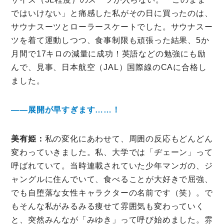
ではいけない」と痛感した私がその日に買ったのは、
サウナスーツとローラースケートでした。サウナスー
ツを着て運動しつつ、食事制限も頑張った結果、5か
月間で17キロの減量に成功！英語などの勉強にも励
んで、見事、日本航空（JAL）国際線のCAに合格し
ました。
――展開が早すぎます……！
美有姫：
私の変化にあわせて、周囲の反応もどんどん
変わっていきました。私、大学では「ヂェーン」って
呼ばれていて。当時連載されていた少年マンガの、ジ
ャングルに住んでいて、食べることが大好きで屈強、
でも自堕落な女性キャラクターの名前です（笑）。で
もそんな私がみるみる痩せて雰囲気も変わっていく
と、突然みんなが「みゆき」って呼び始めました。雰