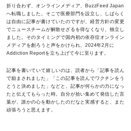
折り合わず、オンラインメディア、BuzzFeed Japan
ミモザなひと
へ転職しました。そこで医療部門を設立し、しばらく
は自由に記事が書けていたのですが、経営方針の変更
ミモザレポート
でニュースチームが解散せざるを得なくなり、独立し
ミモマガエッセイ
ました。そのタイミングで国内初の依存症オンライン
根ほり花ほり10アンケート
メディアを創ろうと声をかけられ、2024年2月に
Addiction Reportを立ち上げて今に至ります。
運営会社
利用規約
記事を書いていて嬉しいのは、読者から「記事を読ん
で励まされました」「この記事を読んでワクチンをう
プライバシーポリシー
とうと決めました」などと、記事が何らかの力になっ
たと伝えてもらった時。自分が拾い集めて発信した言
葉が、誰かの心を動かしたのだなと実感すると、また
頑張ろうと思えます。