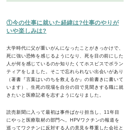
①今の仕事に就いた経緯は?仕事のやりが
いや楽しみは?
大学時代に父が重いがんになったことがきっかけで、
死に強い恐怖を感じるようになり、死を目の前にした
人が何を感じているのか知りたくてホスピスでボラン
ティアをしました。そこで忘れられない出会いがあり
（著書『言葉はいのちを救えるか』の前書きに書いて
います）、生死の現場を自分の目で見聞きする職に就
きたいと医療記者を志すようになりました。
読売新聞に入って最初は事件ばかり担当し、11年目
ミモザマガジンとは
にやっと医療取材の部門へ。HPVワクチンの報道を
巡ってワクチンに反対する人の意見を尊重した会社と
My Rules