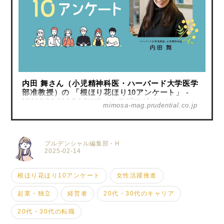
内田 舞さん（小児精神科医・ハーバード大学医学
部准教授）の 「根ほり花ほり10アンケート」 -
MIMOSA MAGAZINE（ミモザマガジン）
mimosa-mag.prudential.co.jp
プルデンシャル編集部・H
2025-02-14
根ほり花ほり10アンケート
女性活躍推進
起業・独立
経営者
20代・30代のキャリア
20代・30代の転職