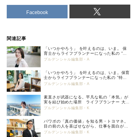
Facebook
関連記事
「いつかやろう」 を叶えるのは、いま。 保
育士からライフプランナーになった私の “特
別養子縁組” という選択。 プルデンシャル
プルデンシャル編集部・A
生命 小峯 亜希子 ＜後編＞
「いつかやろう」 を叶えるのは、いま。保育
士からライフプランナーになった私の “特別
養子縁組” という選択。 プルデンシャル生
プルデンシャル編集部・A
命 小峯 亜希子 ＜前編＞
素直さが武器になる。平凡な私の「本気」が
実を結び始めた場所 ライフプランナー 大塚
美那
プルデンシャル編集部・K
パワポの「真の価値」を知る男・トヨマネ。
目の前の人を喜ばせながら、仕事を面白がっ
ていく
プルデンシャル編集部・K