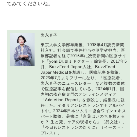
てみてくださいね。
岩永直子
東京大学文学部卒業後、1998年4月読売新聞
社入社。社会部で事件担当や厚労省担当、医
療部記者を経て2015年に読売新聞の医療サイ
ト「yomiDr.ヨミドクター」編集長。2017年5
月、BuzzFeed Japan入社、BuzzFeed
JapanMedicalを創設し、医療記事を執筆。
2023年7月よりフリーになり、「医療記者、
岩永直子のニュースレター」など複数の媒体
で医療記事を配信している。2024年1月、国
内初の依存症専門のオンラインメディア
「Addiction Report」を創設し、編集長に就
任した。イタリアンレストランでもアルバイ
ト中。2024年日本ソムリエ協会ワインエキス
パート取得。著書に『言葉はいのちを救える
か？ 生と死、ケアの現場から』（晶文社）、
『今日もレストランの灯りに』（イースト・
プレス）。