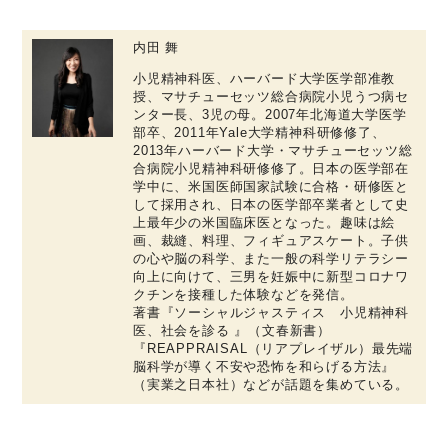
内田 舞
小児精神科医、ハーバード大学医学部准教
授、マサチューセッツ総合病院小児うつ病セ
ンター長、3児の母。2007年北海道大学医学
部卒、2011年Yale大学精神科研修修了、
2013年ハーバード大学・マサチューセッツ総
合病院小児精神科研修修了。日本の医学部在
学中に、米国医師国家試験に合格・研修医と
して採用され、日本の医学部卒業者として史
上最年少の米国臨床医となった。趣味は絵
画、裁縫、料理、フィギュアスケート。子供
の心や脳の科学、また一般の科学リテラシー
向上に向けて、三男を妊娠中に新型コロナワ
クチンを接種した体験などを発信。
著書『ソーシャルジャスティス 小児精神科
医、社会を診る 』（文春新書）
『REAPPRAISAL（リアプレイザル）最先端
脳科学が導く不安や恐怖を和らげる方法』
（実業之日本社）などが話題を集めている。