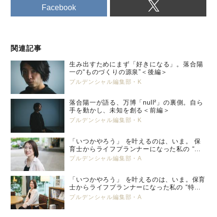
Facebook
関連記事
生み出すためにまず「好きになる」。落合陽
一の“ものづくりの源泉”＜後編＞
プルデンシャル編集部・K
落合陽一が語る、万博「null²」の裏側。自ら
手を動かし、未知を創る＜前編＞
プルデンシャル編集部・K
「いつかやろう」 を叶えるのは、いま。 保
育士からライフプランナーになった私の “特
別養子縁組” という選択。 プルデンシャル
プルデンシャル編集部・A
生命 小峯 亜希子 ＜後編＞
「いつかやろう」 を叶えるのは、いま。保育
士からライフプランナーになった私の “特別
養子縁組” という選択。 プルデンシャル生
プルデンシャル編集部・A
命 小峯 亜希子 ＜前編＞