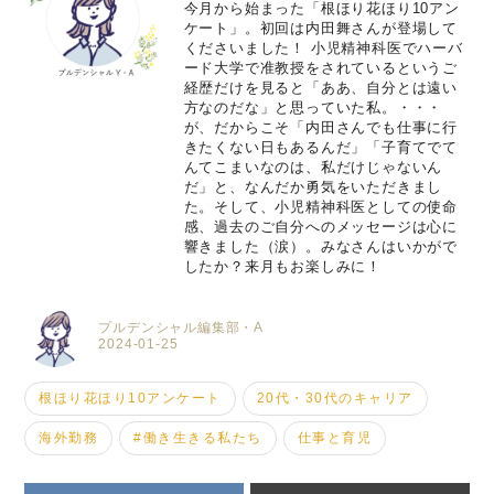
今月から始まった「根ほり花ほり10アン
ケート」。初回は内田舞さんが登場して
くださいました！ 小児精神科医でハーバ
ード大学で准教授をされているというご
経歴だけを見ると「ああ、自分とは遠い
方なのだな」と思っていた私。・・・
が、だからこそ「内田さんでも仕事に行
きたくない日もあるんだ」「子育てでて
んてこまいなのは、私だけじゃないん
だ」と、なんだか勇気をいただきまし
た。そして、小児精神科医としての使命
感、過去のご自分へのメッセージは心に
響きました（涙）。みなさんはいかがで
したか？来月もお楽しみに！
プルデンシャル編集部・A
2024-01-25
根ほり花ほり10アンケート
20代・30代のキャリア
海外勤務
#働き生きる私たち
仕事と育児