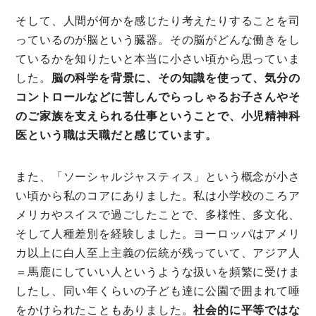
根ほり花ほり10アンケート
そして、人間が何かを感じたり考えたりすることを司
運営会社
っているのが脳という臓器。その脳がどんな働きをし
ているかを知りたいと本当に小さい頃から思っていま
利用規約
した。
脳の科学を背景に、その知識を使って、気分の
プライバシーポリシー
コントロールなどに苦しんでらっしゃるお子さんやそ
のご家族を支えられる仕事ということで、小児精神科
医という職は天職だと感じています。
また、「ソーシャルジャスティス」という概念が小さ
い頃から私のコアにありました。私は小学校のころア
メリカやスイスで過ごしたことで、多様性、多文化、
そして人種差別を経験しました。ヨーロッパはアメリ
カ以上に白人至上主義の伝統が残っていて、アジア人
＝馬鹿にしていい人というような扱いを頻繁に受けま
したし、同い年くらいの子ども達に公園で囲まれて唾
をかけられたこともありました。
社会的に平等ではな