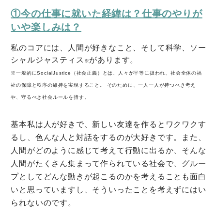
①今の仕事に就いた経緯は？仕事のやりが
いや楽しみは？
私のコアには、人間が好きなこと、そして科学、ソー
シャルジャスティス
があります。
※
※一般的にSocialJustice（社会正義）とは、人々が平等に扱われ、社会全体の福
祉の保障と秩序の維持を実現すること。 そのために、一人一人が持つべき考え
や、守るべき社会ルールを指す。
基本私は人が好きで、新しい友達を作るとワクワクす
ミモザマガジンとは
るし、色んな人と対話をするのが大好きです。また、
My Rules
人間がどのように感じて考えて行動に出るか、そんな
人間がたくさん集まって作られている社会で、グルー
ミモザなひと
プとしてどんな動きが起こるのかを考えることも面白
ミモザレポート
いと思っていますし、そういったことを考えずにはい
られないのです。
ミモマガエッセイ