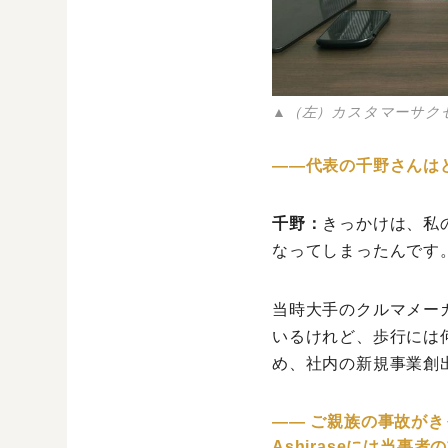
▲（左）カスタマーサク
――代表の千野さんは
千野：
きっかけは、私
なってしまったんです
当時大手のクルマメー
いるけれど、歩行には
め、社内の新規事業創出プ
―― ご親族の事故が
Ashiraseには当事