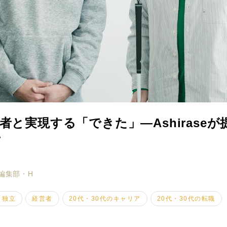
者と実現する「できた」―Ashirase
け
ミモザマガジンとは
My Rules
編集部・H
ミモザなひと
・独立
経営者
20代・30代のキャリア
20代・30代の転職
ミモザレポート