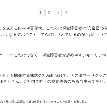
ミモマガエッセイ
1
2
3
4
根ほり花ほり10アンケート
出を支える白杖や盲導犬。これらは視覚障害者の“安全面”を
進みたくなるデバイスとして今注目されているのが、歩行ナビ
運営会社
利用規約
ポートするだけでなく、視覚障害者が諦めやすいキャリアや
プライバシーポリシー
せ』を開発する株式会社Ashiraseで、カスタマーサクセス
かゆき）さん。会社内で唯一の視覚障害のある当事者であり
。
製品を最大限に活用して成功体験を得てもらうことを支援する取り組み