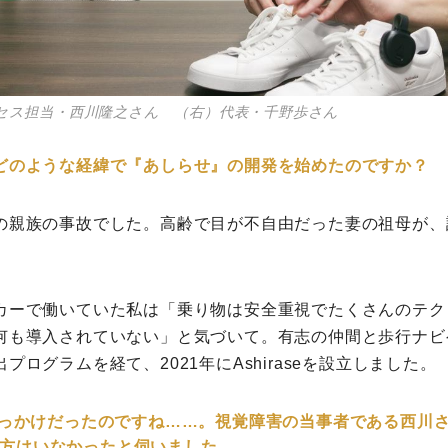
セス担当・西川隆之さん （右）代表・千野歩さん
どのような経緯で『あしらせ』の開発を始めたのですか？
の親族の事故でした。高齢で目が不自由だった妻の祖母が、
。
カーで働いていた私は「乗り物は安全重視でたくさんのテク
何も導入されていない」と気づいて。有志の仲間と歩行ナビ
ログラムを経て、2021年にAshiraseを設立しました。
きっかけだったのですね……。視覚障害の当事者である西川
者の方はいなかったと伺いました。