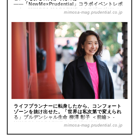
――「NewMe×Prudential」コラボイベントレポ
ート - MIMOSA MAGAZINE（ミモザマガジン）
mimosa-mag.prudential.co.jp
ライフプランナーに転身したから、コンフォート
ゾーンを抜け出せた。「世界は私次第で変えられ
る」プルデンシャル生命 柳澤 彰子 ＜前編＞ -
MIMOSA MAGAZINE（ミモザマガジン）
mimosa-mag.prudential.co.jp