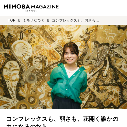
TOP
ミモザなひと
コンプレックスも、弱さも、花開く誰かの力になるのなら―― 世永亜実さん＜後編＞
コンプレックスも、弱さも、花開く誰かの
力になるのなら――