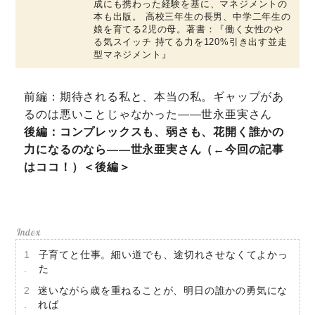
成にも携わった経験を基に、マネジメントの
本も出版。 高校三年生の長男、中学二年生の
娘を育てる2児の母。著書：『働く女性のや
る気スイッチ 持てる力を120%引き出す並走
型マネジメント』
ミモザマガジンとは
前編：期待される私と、本当の私。ギャップがあ
My Rules
るのは悪いことじゃなかった――世永亜実さん
ミモザなひと
後編：コンプレックスも、弱さも、花開く誰かの
力になるのなら――世永亜実さん（←今回の記事
ミモザレポート
はココ！）＜後編＞
ミモマガエッセイ
根ほり花ほり10アンケート
運営会社
子育てと仕事。細い道でも、途切れさせなくてよかっ
利用規約
た
プライバシーポリシー
迷いながら歳を重ねることが、明日の誰かの勇気にな
れば