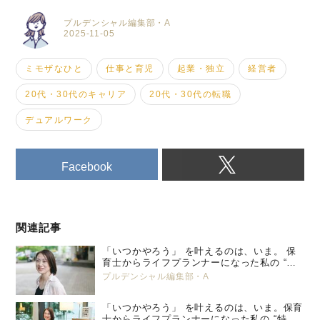
プルデンシャル編集部・A
2025-11-05
ミモザなひと
仕事と育児
起業・独立
経営者
20代・30代のキャリア
20代・30代の転職
デュアルワーク
Facebook
関連記事
「いつかやろう」 を叶えるのは、いま。 保
育士からライフプランナーになった私の “特
別養子縁組” という選択。 プルデンシャル
プルデンシャル編集部・A
生命 小峯 亜希子 ＜後編＞
「いつかやろう」 を叶えるのは、いま。保育
士からライフプランナーになった私の “特別