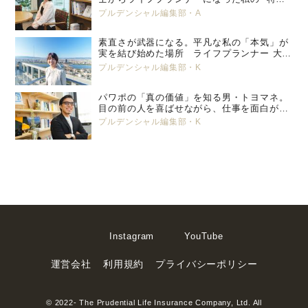
養子縁組” という選択。 プルデンシャル生
プルデンシャル編集部・A
命 小峯 亜希子 ＜前編＞
素直さが武器になる。平凡な私の「本気」が
実を結び始めた場所 ライフプランナー 大塚
美那
プルデンシャル編集部・K
パワポの「真の価値」を知る男・トヨマネ。
目の前の人を喜ばせながら、仕事を面白がっ
ていく
プルデンシャル編集部・K
Instagram
YouTube
運営会社
利用規約
プライバシーポリシー
© 2022- The Prudential Life Insurance Company, Ltd. All