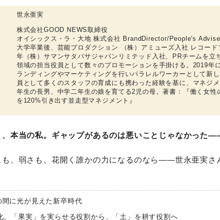
世永亜実
株式会社GOOD NEWS取締役
オイシックス・ラ・大地 株式会社 BrandDirector/People's Advise
大学卒業後、芸能プロダクション （株）アミューズ入社 レコードプ
年（株）サマンサタバサジャパンリミテッド入社、PRチームを立
領域の担当役員として数々のプロモーションを手掛ける。2019年
ランディングやマーケティングを行いパラレルワーカーとして新し
員として多くのスタッフの育成にも携わった経験を基に、マネジメ
年生の長男、中学二年生の娘を育てる2児の母。著書：『働く女性
を120%引き出す並走型マネジメント』
と、本当の私。ギャップがあるのは悪いことじゃなかった―
スも、弱さも、花開く誰かの力になるのなら――世永亜実さ
の間に光が見えた新卒時代
変化。「果実」を実らせる役割から、「土」を耕す役割へ