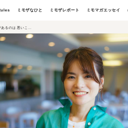
ules
ミモザなひと
ミモザレポート
ミモマガエッセイ
期待される私と、本当の私。ギャップがあるのは 悪いことじゃなかった――世永亜実さん＜前編＞