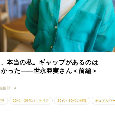
と、本当の私。ギャップがあるのは
なかった――世永亜実さん＜前編＞
ミモザマガジンとは
My Rules
編集部・A
ミモザなひと
育児
20代・30代のキャリア
20代・30代の転職
デュアルワ
ミモザレポート