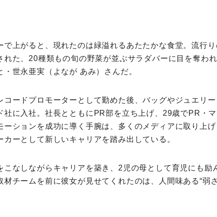
ミモマガエッセイ
ーで上がると、現れたのは緑溢れるあたたかな食堂。流行り
根ほり花ほり10アンケート
された、20種類もの旬の野菜が並ぶサラダバーに目を奪わ
と・世永亜実（よなが あみ）さんだ。
運営会社
レコードプロモーターとして勤めた後、バッグやジュエリー
利用規約
ド社に入社。社長とともにPR部を立ち上げ、29歳でPR・
モーションを成功に導く手腕は、多くのメディアに取り上げ
プライバシーポリシー
ーカーとして新しいキャリアを踏み出している。
をこなしながらキャリアを築き、2児の母として育児にも励
取材チームを前に彼女が見せてくれたのは、人間味ある“弱さ