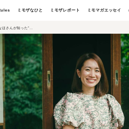
ules
ミモザなひと
ミモザレポート
ミモマガエッセイ
寂聴さんと生きた10年。秘書・瀬尾まなほさんが知った“出会いで広がる人生”