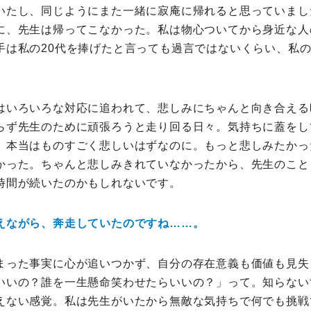
いたし、同じようにまた一緒に寂庵に帰れると思っていました
に、先生は帰ってこなかった。私は物心ついてから身近な人
手は私の20代を捧げたと言っても過言ではないくらい、私
はいろいろな対応に追われて、悲しみにちゃんと向き合える
らず先生のために頑張ろうと走り回る日々。気持ちに蓋をし
。本当はものすごく悲しいはずなのに。もっと悲しみたかっ
かった。ちゃんと悲しみきれていなかったから、先生のこと
時間が続いたのかもしれないです。
えながら、奔走していたのですね……。
まった事実に心が追いつかず、自分の存在意義も価値も見失
いいの？誰を一生懸命笑わせたらいいの？」って。知らない
えない感覚。私は先生がいたから無敵な気持ちで何でも挑戦