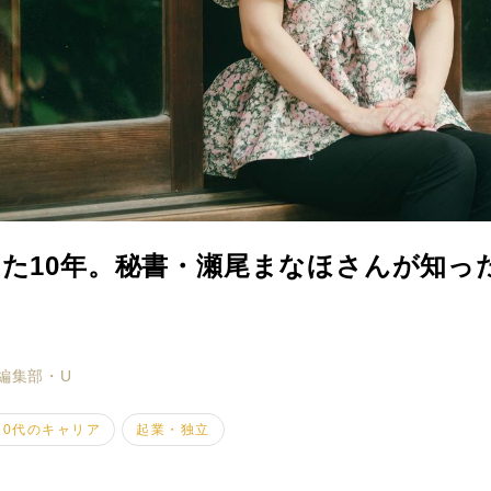
た10年。秘書・瀬尾まなほさんが知っ
ミモザマガジンとは
My Rules
編集部・U
ミモザなひと
30代のキャリア
起業・独立
ミモザレポート