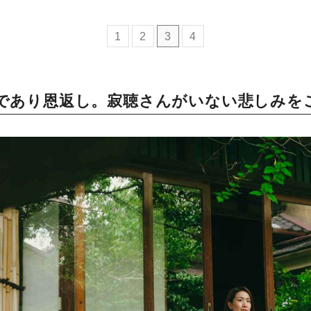
ミモマガエッセイ
1
2
3
4
根ほり花ほり10アンケート
であり恩返し。寂聴さんがいない悲しみを
運営会社
利用規約
プライバシーポリシー