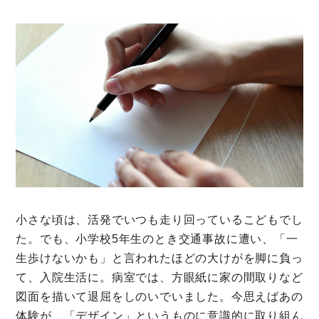
ミモザレポート
ミモマガエッセイ
根ほり花ほり10アンケート
運営会社
利用規約
プライバシーポリシー
小さな頃は、活発でいつも走り回っているこどもでし
た。でも、小学校5年生のとき交通事故に遭い、「一
生歩けないかも」と言われたほどの大けがを脚に負っ
て、入院生活に。病室では、方眼紙に家の間取りなど
図面を描いて退屈をしのいでいました。今思えばあの
体験が、「デザイン」というものに意識的に取り組ん