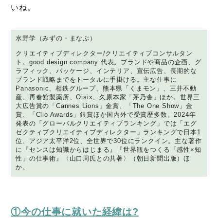
いね。
水野学（みずの・まなぶ）
クリエイティブディレクター/クリエイティブコンサルタン
ト。good design company 代表。ブランドや商品の企画、グ
ラフィック、パッケージ、インテリア、宣伝広告、長期的な
ブランド戦略までをトータルに手掛ける。主な仕事に
Panasonic、相鉄グループ、熊本県「くまモン」、三井不動
産、再春館製薬所、Oisix、久原本家「茅乃舎」ほか。世界三
大広告賞の「Cannes Lions」金賞、「The One Show」金
賞、「Clio Awards」銀賞ほか国内外で受賞歴多数。2024年
発表の「グローバルクリエイティブランキング」では「エグ
ゼクティブクリエイティブディレクター」ランキングで日本1
位、アジア太平洋2位、全世界で30位にランクイン。主な著作
に『センスは知識からはじまる』『世界観をつくる「感性×知
性」の仕事術』〈山口周氏との共著〉（朝日新聞出版）ほ
か。
ミモザマガジンとは
My Rules
①今の仕事に就いた経緯は?
ミモザなひと