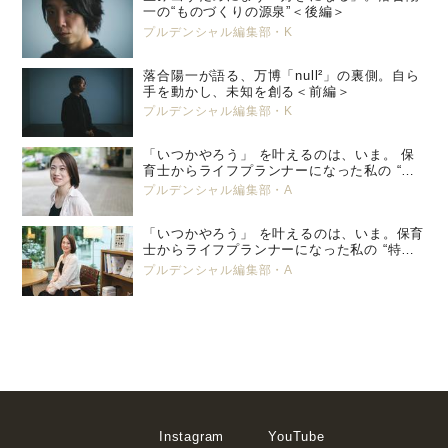
一の“ものづくりの源泉”＜後編＞
プルデンシャル編集部・K
落合陽一が語る、万博「null²」の裏側。自ら
手を動かし、未知を創る＜前編＞
プルデンシャル編集部・K
「いつかやろう」 を叶えるのは、いま。 保
育士からライフプランナーになった私の “特
別養子縁組” という選択。 プルデンシャル
プルデンシャル編集部・A
生命 小峯 亜希子 ＜後編＞
「いつかやろう」 を叶えるのは、いま。保育
士からライフプランナーになった私の “特別
養子縁組” という選択。 プルデンシャル生
プルデンシャル編集部・A
命 小峯 亜希子 ＜前編＞
Instagram
YouTube