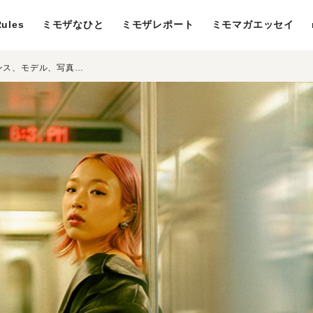
ules
ミモザなひと
ミモザレポート
ミモマガエッセイ
肩書きはいくつあってもいいよね。ダンス、モデル、写真―― 清水佑美は、ニューヨークでやりたいことを全部やる