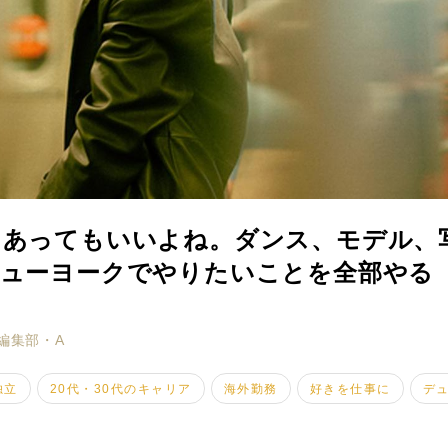
つあってもいいよね。ダンス、モデル、
ニューヨークでやりたいことを全部やる
ミモザマガジンとは
My Rules
編集部・A
ミモザなひと
独立
20代・30代のキャリア
海外勤務
好きを仕事に
デ
ミモザレポート