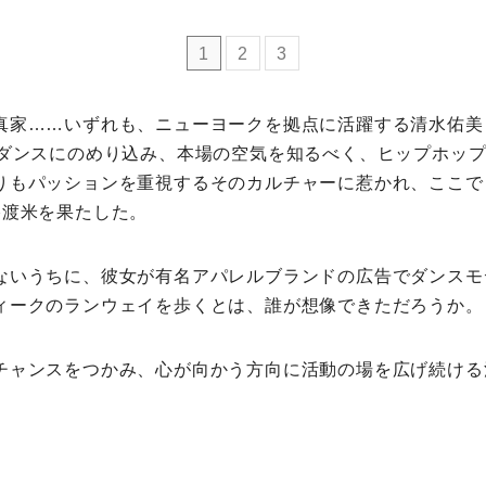
ミモマガエッセイ
1
2
3
根ほり花ほり10アンケート
真家……いずれも、ニューヨークを拠点に活躍する清水佑美さ
トダンスにのめり込み、本場の空気を知るべく、ヒップホッ
運営会社
りもパッションを重視するそのカルチャーに惹かれ、ここで
格渡米を果たした。
利用規約
ないうちに、彼女が有名アパレルブランドの広告でダンスモ
プライバシーポリシー
ィークのランウェイを歩くとは、誰が想像できただろうか。
チャンスをつかみ、心が向かう方向に活動の場を広げ続ける