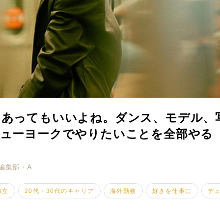
つあってもいいよね。ダンス、モデル、
ニューヨークでやりたいことを全部やる
ミモザマガジンとは
My Rules
編集部・A
ミモザなひと
独立
20代・30代のキャリア
海外勤務
好きを仕事に
デ
ミモザレポート