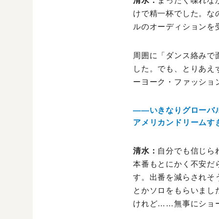
清水：
まったく喋れな
けで精一杯でした。な
ルのオーディションを
周囲に「ダンス絡みで
した。でも、とりあえ
ーヨーク・ファッショ
――いきなりグローバ
アメリカンドリームす
清水：
自分でも信じら
本番もとにかく不安だ
す。出番を減らされそう
とかソロをもらいまし
けれど……無事にショ