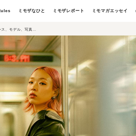
ules
ミモザなひと
ミモザレポート
ミモマガエッセイ
肩書きはいくつあってもいいよね。ダンス、モデル、写真―― 清水佑美は、ニューヨークでやりたいことを全部やる