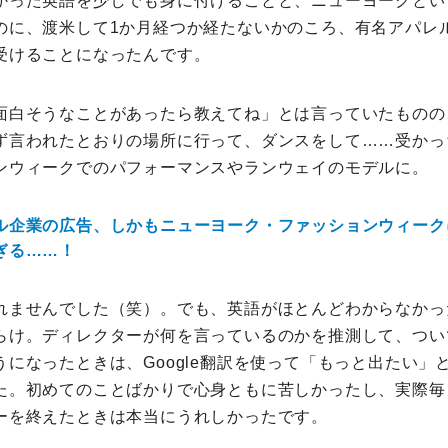
かった英語を少しでも身に付けることと、ニューヨークとい
のに、渡米して1か月経つか経たないかのころ、有名アパレ
受けることになったんです。
面白そうなことがあったら教えてね」とは言っていたものの
ず言われたとおりの場所に行って、ダンスをして……受かっ
ンウィークでのパフォーマンスやランウェイのモデルに。
ル企業の広告、しかもニューヨーク・ファッションウィーク
ぎる……！
れませんでした（笑）。でも、英語がほとんどわからなかっ
らけ。ディレクターが何を言っているのかを推測して、つい
になったときは、Google翻訳を使って「もっと出たい」
た。初めてのことばかりで心身ともに苦しかったし、実際毎
ーを終えたときは本当にうれしかったです。