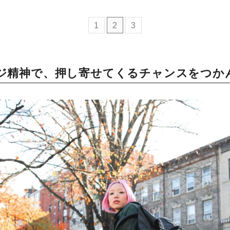
ミモマガエッセイ
1
2
3
根ほり花ほり10アンケート
ジ精神で、押し寄せてくるチャンスをつか
運営会社
利用規約
プライバシーポリシー