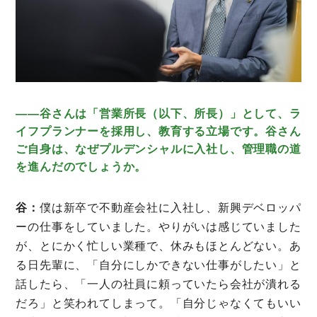
――谷さんは「営業所長（以下、所長）」として、ラ
ミモザマガジンとは
イフプランナーを採用し、教育する立場です。谷さん
ご自身は、なぜプルデンシャルに入社し、管理職の道
My Rules
を進んだのでしょうか。
ミモザなひと
ミモザレポート
谷：
僕は新卒で不動産会社に入社し、新興デベロッパ
ーの仕事をしていました。やりがいは感じていました
ミモマガエッセイ
が、とにかく忙しい業種で、休みもほとんどない。あ
根ほり花ほり10アンケート
る日先輩に、「自分にしかできない仕事がしたい」と
話したら、「一人の社員に頼っていたら会社が潰れる
運営会社
だろ」と笑われてしまって。「自分じゃなくてもいい
利用規約