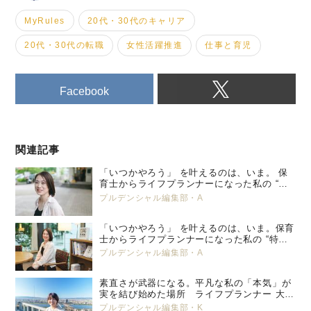
MyRules
20代・30代のキャリア
20代・30代の転職
女性活躍推進
仕事と育児
Facebook
関連記事
「いつかやろう」 を叶えるのは、いま。 保
育士からライフプランナーになった私の “特
別養子縁組” という選択。 プルデンシャル
プルデンシャル編集部・A
生命 小峯 亜希子 ＜後編＞
「いつかやろう」 を叶えるのは、いま。保育
士からライフプランナーになった私の “特別
養子縁組” という選択。 プルデンシャル生
プルデンシャル編集部・A
命 小峯 亜希子 ＜前編＞
素直さが武器になる。平凡な私の「本気」が
実を結び始めた場所 ライフプランナー 大塚
美那
プルデンシャル編集部・K