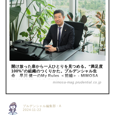
開け放った扉から一人ひとりを見つめる。“満足度
100%”の組織のつくりかた。プルデンシャル生
命 早川 健一のMy Rules ＜前編＞ - MIMOSA
MAGAZINE（ミモザマガジン）
mimosa-mag.prudential.co.jp
プルデンシャル編集部・A
2024-11-22