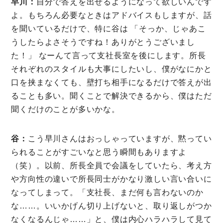
早川：
自分で答えを出せるようになって欲しいんです
よ。もちろん必要なときはアドバイスもしますが、話
を聞いているだけで、特に谷は 「そっか、じゃあこ
うしたらよさそうですね！ありがとうございまし
た！」 なーんて言って支社長室を後にします。所長
それぞれのスタイルも大事にしたいし、僕がなにかと
口を挟まなくても、壁打ち相手になるだけで答えが出
ることも多い。聞くことで解決できるから、僕はただ
聞くだけのことが多いかな。
谷：
こう早川さんはおっしゃっていますが、黙ってい
られることがすごいなと思う瞬間もありますよ
（笑）。以前、所長全員で会議をしていたら、考え方
や方向性の違いで所長同士がかなり激しい言い合いに
なってしまって。「支社長、まだ何も言わないのか
な……。いいかげん切り上げないと、取り返しがつか
なくなるんじゃ……」と、僕は内心ハラハラして見て