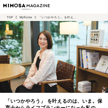
TOP
MyRules
「いつかやろう」 を叶えるのは、いま。保育士からライフプランナーになった私の “特別養子縁組” という選択。 プルデンシャル生命 小峯 亜希子 ＜前編＞
「いつかやろう」 を叶えるのは、いま。保
育士からライフプランナーになった私の