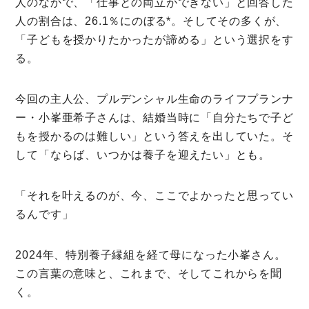
人のなかで、「仕事との両立ができない」と回答した
人の割合は、26.1％にのぼる*。そしてその多くが、
「子どもを授かりたかったが諦める」という選択をす
る。
今回の主人公、プルデンシャル生命のライフプランナ
ー・小峯亜希子さんは、結婚当時に「自分たちで子ど
もを授かるのは難しい」という答えを出していた。そ
して「ならば、いつかは養子を迎えたい」とも。
ミモザマガジンとは
My Rules
「それを叶えるのが、今、ここでよかったと思ってい
るんです」
ミモザなひと
ミモザレポート
2024年、特別養子縁組を経て母になった小峯さん。
ミモマガエッセイ
この言葉の意味と、これまで、そしてこれからを聞
く。
根ほり花ほり10アンケート