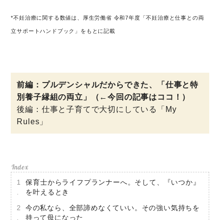
運営会社
*不妊治療に関する数値は、厚生労働省 令和7年度「不妊治療と仕事との両
利用規約
立サポートハンドブック」をもとに記載
プライバシーポリシー
前編：プルデンシャルだからできた、「仕事と特
別養子縁組の両立」（←今回の記事はココ！）
後編：仕事と子育てで大切にしている「My
Rules」
保育士からライフプランナーへ。そして、『いつか』
を叶えるとき
今の私なら、全部諦めなくていい。その強い気持ちを
持って母になった