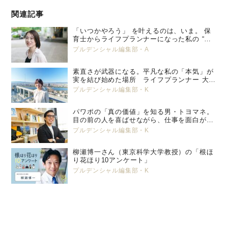
関連記事
「いつかやろう」 を叶えるのは、いま。 保
育士からライフプランナーになった私の “特
別養子縁組” という選択。 プルデンシャル
プルデンシャル編集部・A
生命 小峯 亜希子 ＜後編＞
素直さが武器になる。平凡な私の「本気」が
実を結び始めた場所 ライフプランナー 大塚
美那
プルデンシャル編集部・K
パワポの「真の価値」を知る男・トヨマネ。
目の前の人を喜ばせながら、仕事を面白がっ
ていく
プルデンシャル編集部・K
柳瀬博一さん（東京科学大学教授）の「根ほ
り花ほり10アンケート」
プルデンシャル編集部・K