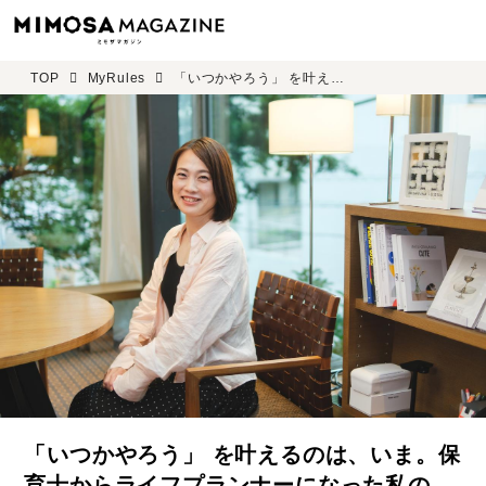
TOP
MyRules
「いつかやろう」 を叶えるのは、いま。保育士からライフプランナーになった私の “特別養子縁組” という選択。 プルデンシャル生命 小峯 亜希子 ＜前編＞
「いつかやろう」 を叶えるのは、いま。保
育士からライフプランナーになった私の