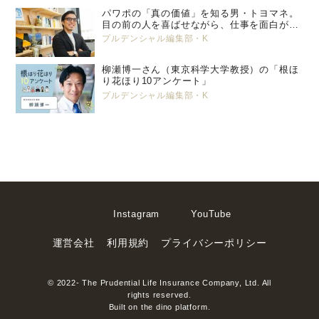
パワポの「真の価値」を知る男・トヨマネ。
目の前の人を喜ばせながら、仕事を面白がっ
ていく
プルデンシャル編集部・K
柳瀬博一さん（東京科学大学教授）の「根ほ
り花ほり10アンケート」
プルデンシャル編集部・K
Instagram
YouTube
運営会社
利用規約
プライバシーポリシー
© 2022- The Prudential Life Insurance Company, Ltd. All
rights reserved.
Built on
the dino platform
.