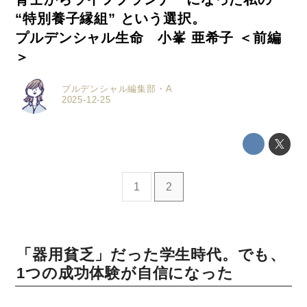
“特別養子縁組” という選択。
プルデンシャル生命 小峯 亜希子 ＜前編
＞
プルデンシャル編集部・A
2025-12-25
1
2
ミモザマガジンとは
My Rules
「器用貧乏」だった学生時代。でも、
1つの成功体験が自信になった
ミモザなひと
ミモザレポート