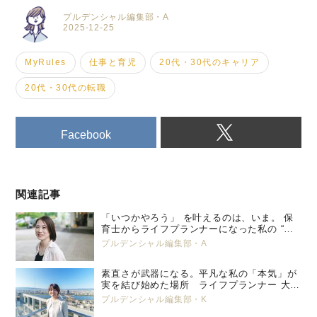
プルデンシャル編集部・A
2025-12-25
MyRules
仕事と育児
20代・30代のキャリア
20代・30代の転職
Facebook
関連記事
「いつかやろう」 を叶えるのは、いま。 保
育士からライフプランナーになった私の “特
別養子縁組” という選択。 プルデンシャル
プルデンシャル編集部・A
生命 小峯 亜希子 ＜後編＞
素直さが武器になる。平凡な私の「本気」が
実を結び始めた場所 ライフプランナー 大塚
美那
プルデンシャル編集部・K