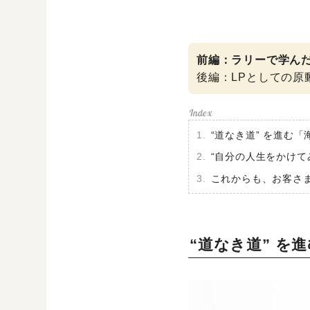
前編：ラリーで学ん
後編：LPとしての原動
“道なき道” を進む
“自分の人生をかけて
これからも、お客さ
“道なき道” を