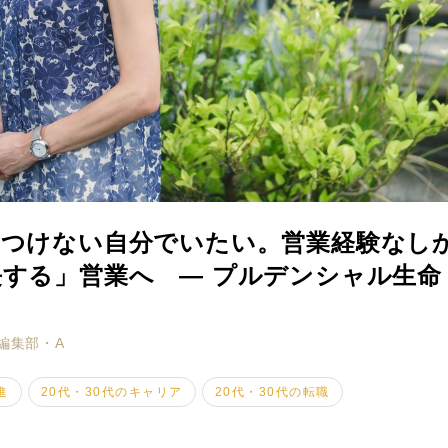
コつけない自分でいたい。営業経験なし
する」営業へ ― プルデンシャル生命 
ミモザマガジンとは
My Rules
編集部・A
ミモザなひと
進
20代・30代のキャリア
20代・30代の転職
ミモザレポート