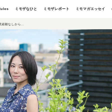
ules
ミモザなひと
ミモザレポート
ミモマガエッセイ
＜前編＞カッコつけない自分でいたい。営業経験なしから、「お客さまとともに成長する」営業へ ― プルデンシャル生命 岡本 絹代