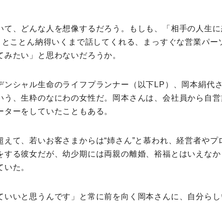
ミモマガエッセイ
いて、どんな人を想像するだろう。もしも、「相手の人生に
を、とことん納得いくまで話してくれる、まっすぐな営業パー
根ほり花ほり10アンケート
てみたい」と思わないだろうか。
運営会社
デンシャル生命のライフプランナー（以下LP）、岡本絹代
いう、生粋のなにわの女性だ。岡本さんは、会社員から自営
利用規約
ーターをしていたこともある。
プライバシーポリシー
超えて、若いお客さまからは“姉さん”と慕われ、経営者やプ
をする彼女だが、幼少期には両親の離婚、裕福とはいえなか
ていた。
ていいと思うんです」と常に前を向く岡本さんに、自分らし