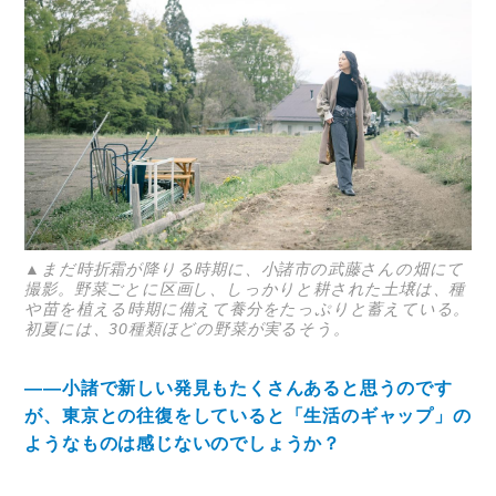
ミモザなひと
ミモザレポート
ミモマガエッセイ
根ほり花ほり10アンケート
運営会社
利用規約
▲まだ時折霜が降りる時期に、小諸市の武藤さんの畑にて
プライバシーポリシー
撮影。野菜ごとに区画し、しっかりと耕された土壌は、種
や苗を植える時期に備えて養分をたっぷりと蓄えている。
初夏には、30種類ほどの野菜が実るそう。
――小諸で新しい発見もたくさんあると思うのです
が、東京との往復をしていると「生活のギャップ」の
ようなものは感じないのでしょうか？