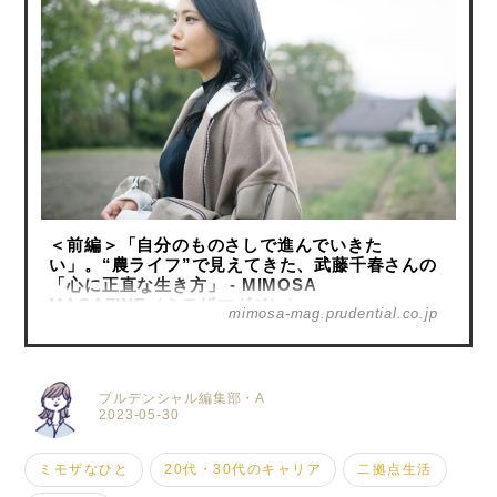
＜前編＞「自分のものさしで進んでいきた
い」。“農ライフ”で見えてきた、武藤千春さんの
「心に正直な生き方」 - MIMOSA
MAGAZINE（ミモザマガジン）
mimosa-mag.prudential.co.jp
プルデンシャル編集部・A
2023-05-30
ミモザなひと
20代・30代のキャリア
二拠点生活