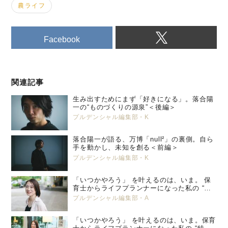
農ライフ
Facebook
関連記事
生み出すためにまず「好きになる」。落合陽
一の“ものづくりの源泉”＜後編＞
プルデンシャル編集部・K
落合陽一が語る、万博「null²」の裏側。自ら
手を動かし、未知を創る＜前編＞
プルデンシャル編集部・K
「いつかやろう」 を叶えるのは、いま。 保
育士からライフプランナーになった私の “特
別養子縁組” という選択。 プルデンシャル
プルデンシャル編集部・A
生命 小峯 亜希子 ＜後編＞
「いつかやろう」 を叶えるのは、いま。保育