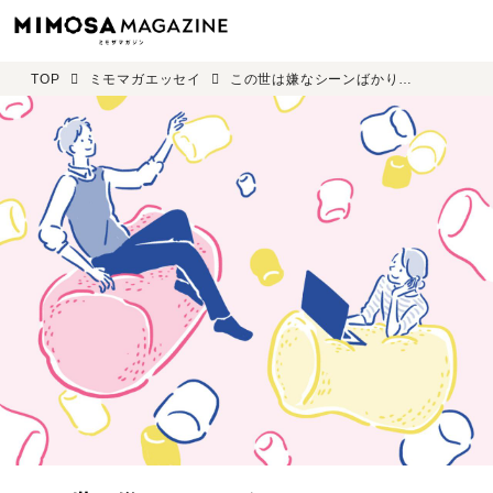
TOP
ミモマガエッセイ
この世は嫌なシーンばかりのスライドショーだったとしても 西澤千央＜第一回＞