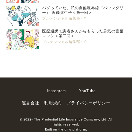
バグっていた、私の自他境界線『バウンダリ
ー』 近藤弥生子＜第一回＞
プルデンシャル編集部・Y
医療通訳で患者さんからもらった勇気の言葉
マッシ＜第二回＞
プルデンシャル編集部・Y
Instagram
YouTube
運営会社
利用規約
プライバシーポリシー
© 2022- The Prudential Life Insurance Company, Ltd. All
rights reserved.
Built on
the dino platform
.