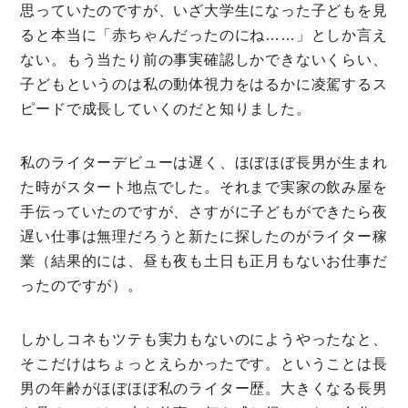
思っていたのですが、いざ大学生になった子どもを見
ミモザなひと
ると本当に「赤ちゃんだったのにね……」としか言え
ミモザレポート
ない。もう当たり前の事実確認しかできないくらい、
子どもというのは私の動体視力をはるかに凌駕するス
ミモマガエッセイ
ピードで成長していくのだと知りました。
根ほり花ほり10アンケート
運営会社
私のライターデビューは遅く、ほぼほぼ長男が生まれ
た時がスタート地点でした。それまで実家の飲み屋を
利用規約
手伝っていたのですが、さすがに子どもができたら夜
プライバシーポリシー
遅い仕事は無理だろうと新たに探したのがライター稼
業（結果的には、昼も夜も土日も正月もないお仕事だ
ったのですが）。
しかしコネもツテも実力もないのにようやったなと、
そこだけはちょっとえらかったです。ということは長
男の年齢がほぼほぼ私のライター歴。大きくなる長男