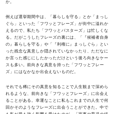
か。
ミモザマガジンとは
例えば選挙期間中は、「暮らしを守る」とか「まっし
My Rules
ぐら」といった「フワッとフレーズ」が街中に溢れか
ミモザなひと
えるので、私たち「フワッとバスターズ」は忙しくな
る。だがこうしたフレーズの裏には、「『候補者自身
ミモザレポート
の』暮らしを守る」や「『利権に』まっしぐら」とい
ミモマガエッセイ
った残念な真意しか隠されていなかったり、ただなに
か言った感じにしたかっただけという後ろ向きなケー
根ほり花ほり10アンケート
スも多い。前向きな真意を持った「フワッとフレー
運営会社
ズ」にはなかなか出会えないものだ。
利用規約
それでも稀にその真意を知ることで人生観まで深めら
プライバシーポリシー
れるような、前向きな「フワッとフレーズ」に出会え
ることがある。幸運なことに私もこれまでの人生で何
回かそのようなフレーズに出会うことができた。中で