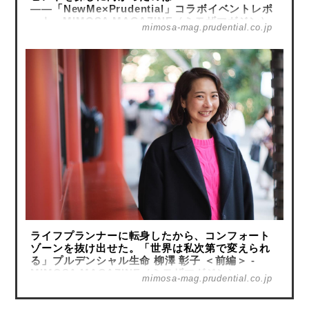
――「NewMe×Prudential」コラボイベントレポ
ート - MIMOSA MAGAZINE（ミモザマガジン）
mimosa-mag.prudential.co.jp
ライフプランナーに転身したから、コンフォート
ゾーンを抜け出せた。「世界は私次第で変えられ
る」プルデンシャル生命 柳澤 彰子 ＜前編＞ -
MIMOSA MAGAZINE（ミモザマガジン）
mimosa-mag.prudential.co.jp