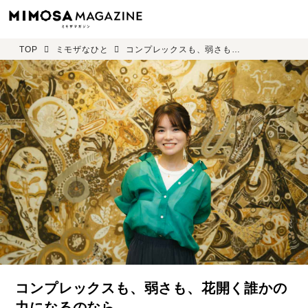
TOP
ミモザなひと
コンプレックスも、弱さも、花開く誰かの力になるのなら―― 世永亜実さん＜後編＞
コンプレックスも、弱さも、花開く誰かの
力になるのなら――