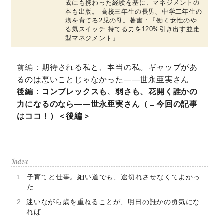
成にも携わった経験を基に、マネジメントの
本も出版。 高校三年生の長男、中学二年生の
娘を育てる2児の母。著書：『働く女性のや
る気スイッチ 持てる力を120%引き出す並走
型マネジメント』
ミモザマガジンとは
前編：期待される私と、本当の私。ギャップがあ
My Rules
るのは悪いことじゃなかった――世永亜実さん
ミモザなひと
後編：コンプレックスも、弱さも、花開く誰かの
力になるのなら――世永亜実さん（←今回の記事
ミモザレポート
はココ！）＜後編＞
ミモマガエッセイ
根ほり花ほり10アンケート
運営会社
子育てと仕事。細い道でも、途切れさせなくてよかっ
利用規約
た
プライバシーポリシー
迷いながら歳を重ねることが、明日の誰かの勇気にな
れば