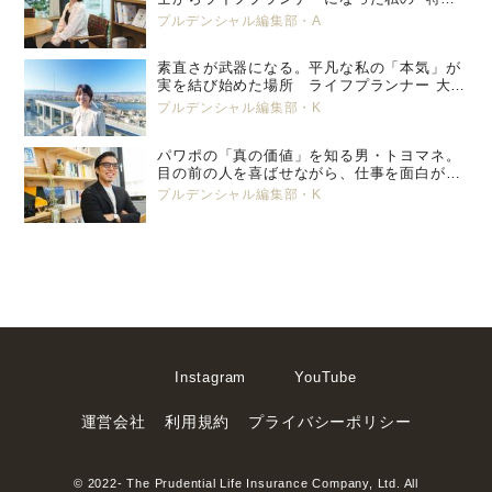
養子縁組” という選択。 プルデンシャル生
プルデンシャル編集部・A
命 小峯 亜希子 ＜前編＞
素直さが武器になる。平凡な私の「本気」が
実を結び始めた場所 ライフプランナー 大塚
美那
プルデンシャル編集部・K
パワポの「真の価値」を知る男・トヨマネ。
目の前の人を喜ばせながら、仕事を面白がっ
ていく
プルデンシャル編集部・K
Instagram
YouTube
運営会社
利用規約
プライバシーポリシー
© 2022- The Prudential Life Insurance Company, Ltd. All