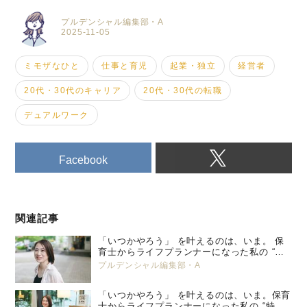
プルデンシャル編集部・A
2025-11-05
ミモザなひと
仕事と育児
起業・独立
経営者
20代・30代のキャリア
20代・30代の転職
デュアルワーク
Facebook
関連記事
「いつかやろう」 を叶えるのは、いま。 保
育士からライフプランナーになった私の “特
別養子縁組” という選択。 プルデンシャル
プルデンシャル編集部・A
生命 小峯 亜希子 ＜後編＞
「いつかやろう」 を叶えるのは、いま。保育
士からライフプランナーになった私の “特別