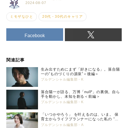
2024-08-07
ミモザなひと
20代・30代のキャリア
Facebook
関連記事
生み出すためにまず「好きになる」。落合陽
一の“ものづくりの源泉”＜後編＞
プルデンシャル編集部・K
落合陽一が語る、万博「null²」の裏側。自ら
手を動かし、未知を創る＜前編＞
プルデンシャル編集部・K
「いつかやろう」 を叶えるのは、いま。 保
育士からライフプランナーになった私の “特
別養子縁組” という選択。 プルデンシャル
プルデンシャル編集部・A