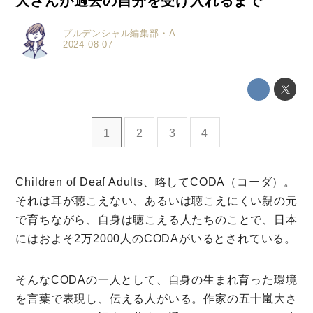
大さんが過去の自分を受け入れるまで
プルデンシャル編集部・A
2024-08-07
1
2
3
4
Children of Deaf Adults、略してCODA（コーダ）。
それは耳が聴こえない、あるいは聴こえにくい親の元
ミモザマガジンとは
で育ちながら、自身は聴こえる人たちのことで、日本
にはおよそ2万2000人のCODAがいるとされている。
My Rules
ミモザなひと
そんなCODAの一人として、自身の生まれ育った環境
ミモザレポート
を言葉で表現し、伝える人がいる。作家の五十嵐大さ