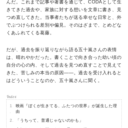
んだ。これまで記事や著書を通じて、CODAとして生
ミモマガエッセイ
きてきた過去や、家族に対する想いを文章に書き、見
根ほり花ほり10アンケート
つめ直してきた。当事者たちが送る幸せな日常と、外
でぶつけられる差別や偏見。そのはざまで、とめどな
運営会社
くあふれてくる葛藤。
利用規約
プライバシーポリシー
だが、過去を振り返りながら語る五十嵐さんの表情
は、晴れやかだった。書くことで向き合った幼い頃の
自分の心の内、そして過去を見つめ直すことで見えて
きた、苦しみの本当の原因――。過去を受け入れると
はどういうことなのか、五十嵐さんに聞く。
映画『ぼくが生きてる、ふたつの世界』が誕生した理
由
「うちって、普通じゃないのかも」