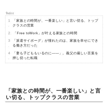
「家族との時間が、一番楽しい」と言い切る、トップ
クラスの営業
「Free toWork」が叶える家族との時間
「派遣サイボーグ」が憧れたのは、家族を幸せにでき
ミモザマガジンとは
る働き方だった
My Rules
「妻も子どももいるのに――」。義父の厳しい言葉を
押し切った転職
ミモザなひと
ミモザレポート
ミモマガエッセイ
「家族との時間が、一番楽しい」と言
根ほり花ほり10アンケート
い切る、トップクラスの営業
運営会社