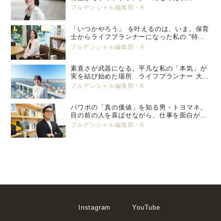
別養子縁組” という選択。 プルデンシャル
プルデンシャル編集部・A
生命 小峯 亜希子 ＜後編＞
「いつかやろう」 を叶えるのは、いま。保育
士からライフプランナーになった私の “特別
養子縁組” という選択。 プルデンシャル生
プルデンシャル編集部・A
命 小峯 亜希子 ＜前編＞
素直さが武器になる。平凡な私の「本気」が
実を結び始めた場所 ライフプランナー 大塚
美那
プルデンシャル編集部・K
パワポの「真の価値」を知る男・トヨマネ。
目の前の人を喜ばせながら、仕事を面白がっ
ていく
プルデンシャル編集部・K
Instagram
YouTube